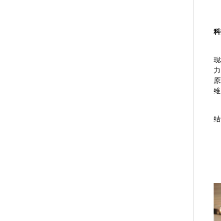
科
现
力
原
维
结