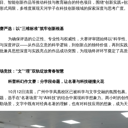
目、智能创新作品等推动科技与教育融合的特色项目，围绕“创新实践+创
形式局限，多维度展现天河学子在科技创新领域的探索深度与思考广度。
赛严选：以
“三维标准”筑牢创新根基
为确保评选的公正性、专业性与权威性，大赛评审团始终以
“科学性
与深度评议——从作品立意的科学逻辑，到创新点的独特价值，再到实践
批兼具思想深度与实践亮点的作品成功突围，为现场终评环节奠定了高质
场竞技：
“文”“理”双轨绽放青春智慧
科普科幻作文赛：分学段命题，让名著与科技碰撞火花
10月12日清晨，广州中学凤凰校区已被科学与文学交融的氛围包裹
题，选手在“名著场景”与“AI科技”的结合中展现科学想象力。两小时的
勒场景，文字中既有对经典名著的理解，也有对科技应用的想象，成为天