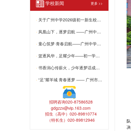
学校新闻
更多 >>
·
关于广州中学2026级初一新生校区安排结果查询及特殊情况学生递交申请的通知
·
凤凰山下，逐梦启航 ——广州中学2026级高一新生注册须知
·
童心筑梦·青春启航——广州中学2026年六一儿童节活动纪实
·
篮逐风华，足耀少年——初一学部球类联赛圆满收官
·
书香润心传薪火，少年逐梦话成长 —— 我校初中部“读红色经典，讲成长故事”演讲比赛圆满落幕
·
“足”耀羊城 青春逐梦 —— 广州市第十二届中小学生足球联赛开幕式在我校圆满举办
招聘咨询020-87586528
gdgzzx@vip.163.com
招生（高中）020-89810774
（特长生）020-89812946
队
决