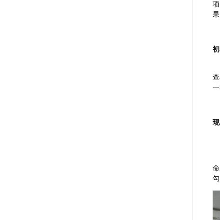
项
果
初
查
一
现
命
勾