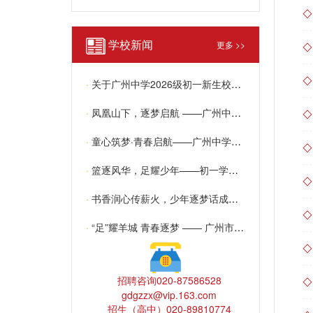
学校新闻
更多 >>
·
关于广州中学2026级初一新生校区安排结果查询及特殊情况学生递交申请的通知
·
凤凰山下，逐梦启航 ——广州中学2026级高一新生注册须知
·
童心筑梦·青春启航——广州中学2026年六一儿童节活动纪实
·
篮逐风华，足耀少年——初一学部球类联赛圆满收官
·
书香润心传薪火，少年逐梦话成长 —— 我校初中部“读红色经典，讲成长故事”演讲比赛圆满落幕
·
“足”耀羊城 青春逐梦 —— 广州市第十二届中小学生足球联赛开幕式在我校圆满举办
招聘咨询020-87586528
gdgzzx@vip.163.com
招生（高中）020-89810774