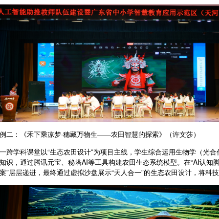
例二：《禾下乘凉梦
·穗藏万物生——农田智慧的探索》（许文莎）
一跨学科课堂以
“生态农田设计”为项目主线，学生综合运用生物学（光
知识，通过腾讯元宝、秘塔AI等工具构建农田生态系统模型。在“AI认知脚
案”层层递进，最终通过虚拟沙盘展示“天人合一”的生态农田设计，将科