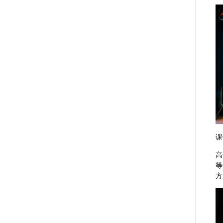
课
高
等
方