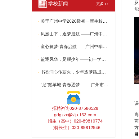
及
学校新闻
更多 >>
能
·
关于广州中学2026级初一新生校区安排结果查询及特殊情况学生递交申请的通知
·
凤凰山下，逐梦启航 ——广州中学2026级高一新生注册须知
·
童心筑梦·青春启航——广州中学2026年六一儿童节活动纪实
·
篮逐风华，足耀少年——初一学部球类联赛圆满收官
·
书香润心传薪火，少年逐梦话成长 —— 我校初中部“读红色经典，讲成长故事”演讲比赛圆满落幕
·
“足”耀羊城 青春逐梦 —— 广州市第十二届中小学生足球联赛开幕式在我校圆满举办
课
招聘咨询020-87586528
高
gdgzzx@vip.163.com
招生（高中）020-89810774
商
（特长生）020-89812946
方
目