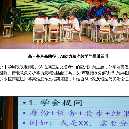
高三备考新路径：
AI助力精准教学与思维跃升
州中学周映映老师以《
AI在高三语文备考中的应用》为主题，分享如何
翻译、诗歌意象分析等场景精准匹配工具。从“审题指令分解”到“思维导图
的永恒辩证法》
等高难度作文框架搭建，并结合
AI批改反馈迭代优化论