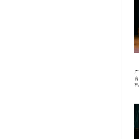
广
言
码